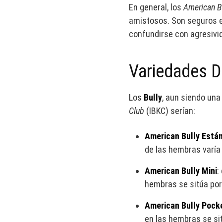
En general, los
American B
amistosos. Son seguros e
confundirse con agresivid
Variedades D
Los
Bully
, aun siendo una
Club
(IBKC) serían:
American Bully Está
de las hembras varía
American Bully Mini
:
hembras se sitúa por
American Bully Pock
en las hembras se si