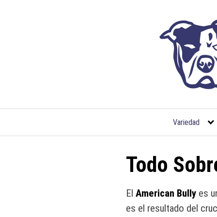
Saltar
al
contenido
Variedad
Todo Sobre
El
American Bully
es un
es el resultado del cru