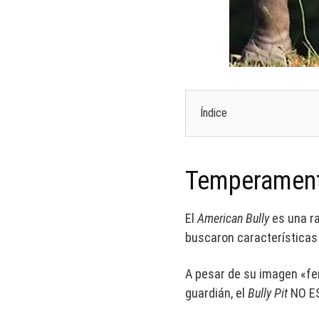
Índice
Temperament
El
American Bully
es una ra
buscaron características
A pesar de su imagen «fer
guardián, el
Bully Pit
NO ES